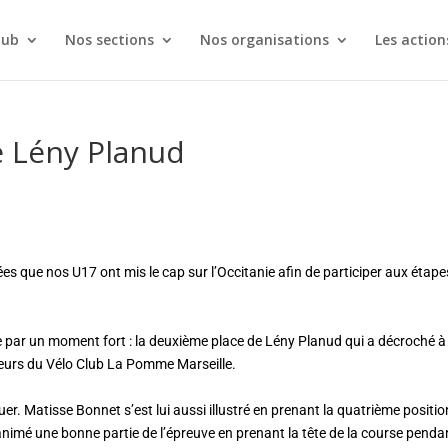
lub
Nos sections
Nos organisations
Les action
 Lény Planud
es que nos U17 ont mis le cap sur l’Occitanie afin de participer aux étape
 par un moment fort : la deuxième place de Lény Planud qui a décroché à
leurs du Vélo Club La Pomme Marseille.
er. Matisse Bonnet s’est lui aussi illustré en prenant la quatrième positio
 animé une bonne partie de l’épreuve en prenant la tête de la course penda