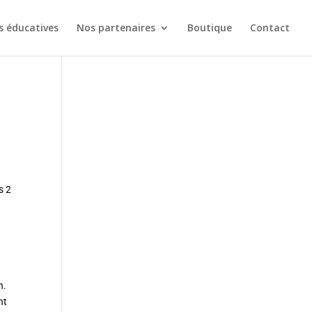
s éducatives
Nos partenaires
Boutique
Contact
s 2
n.
nt