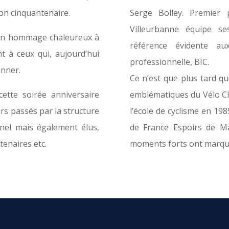
on cinquantenaire.
Serge Bolley. Premier 
Villeurbanne équipe s
 un hommage chaleureux à
référence évidente a
t à ceux qui, aujourd’hui
professionnelle, BIC.
onner.
Ce n’est que plus tard qu
ette soirée anniversaire
emblématiques du Vélo C
rs passés par la structure
l’école de cyclisme en 198
nel mais également élus,
de France Espoirs de 
enaires etc.
moments forts ont marqué 