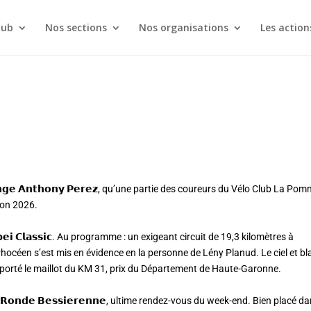
lub
Nos sections
Nos organisations
Les action
𝗴𝗲 𝗔𝗻𝘁𝗵𝗼𝗻𝘆 𝗣𝗲𝗿𝗲𝘇, qu’une partie des coureurs du Vélo Club La Po
son 2026.
𝗲𝗶 𝗖𝗹𝗮𝘀𝘀𝗶𝗰. Au programme : un exigeant circuit de 19,3 kilomètres à
Phocéen s’est mis en évidence en la personne de Lény Planud. Le ciel et b
emporté le maillot du KM 31, prix du Département de Haute-Garonne.
𝗼𝗻𝗱𝗲 𝗕𝗲𝘀𝘀𝗶𝗲𝗿𝗲𝗻𝗻𝗲, ultime rendez-vous du week-end. Bien placé d