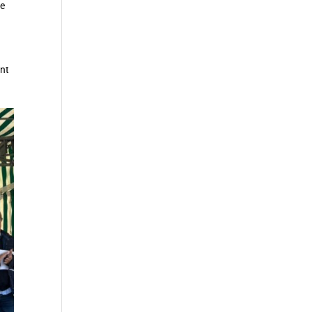
de
ant