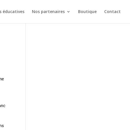
s éducatives
Nos partenaires
Boutique
Contact
mme
lanc
ans